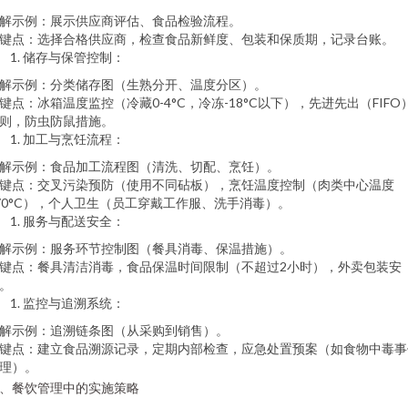
解示例：展示供应商评估、食品检验流程。
键点：选择合格供应商，检查食品新鲜度、包装和保质期，记录台账。
储存与保管控制：
解示例：分类储存图（生熟分开、温度分区）。
键点：冰箱温度监控（冷藏0-4°C，冷冻-18°C以下），先进先出（FIFO
则，防虫防鼠措施。
加工与烹饪流程：
解示例：食品加工流程图（清洗、切配、烹饪）。
键点：交叉污染预防（使用不同砧板），烹饪温度控制（肉类中心温度
70°C），个人卫生（员工穿戴工作服、洗手消毒）。
服务与配送安全：
解示例：服务环节控制图（餐具消毒、保温措施）。
键点：餐具清洁消毒，食品保温时间限制（不超过2小时），外卖包装安
。
监控与追溯系统：
解示例：追溯链条图（从采购到销售）。
键点：建立食品溯源记录，定期内部检查，应急处置预案（如食物中毒事
理）。
、餐饮管理中的实施策略