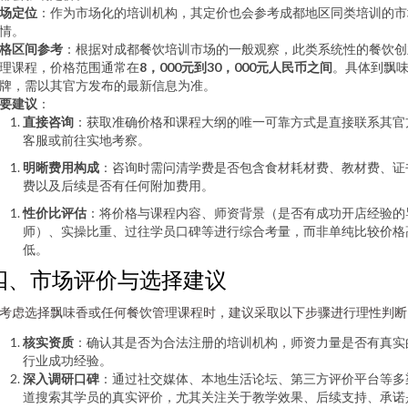
场定位
：作为市场化的培训机构，其定价也会参考成都地区同类培训的市
情。
格区间参考
：根据对成都餐饮培训市场的一般观察，此类系统性的餐饮创
理课程，价格范围通常在
8，000元到30，000元人民币之间
。具体到飘
牌，需以其官方发布的最新信息为准。
要建议
：
直接咨询
：获取准确价格和课程大纲的唯一可靠方式是直接联系其官
客服或前往实地考察。
明晰费用构成
：咨询时需问清学费是否包含食材耗材费、教材费、证
费以及后续是否有任何附加费用。
性价比评估
：将价格与课程内容、师资背景（是否有成功开店经验的
师）、实操比重、过往学员口碑等进行综合考量，而非单纯比较价格
低。
四、市场评价与选择建议
考虑选择飘味香或任何餐饮管理课程时，建议采取以下步骤进行理性判断
核实资质
：确认其是否为合法注册的培训机构，师资力量是否有真实
行业成功经验。
深入调研口碑
：通过社交媒体、本地生活论坛、第三方评价平台等多
道搜索其学员的真实评价，尤其关注关于教学效果、后续支持、承诺