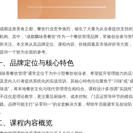
成都这座美食之都，餐饮行业竞争激烈，催生了大量为从业者提供支持的
机构。其中，“成都飘味香餐饮”作为一个餐饮管理品牌，常被创业者与管
所关注。本文将从其品牌定位、课程内容、价格因素及市场评价等方面，
提供一个较为全面的参考。
一、品牌定位与核心特色
飘味香餐饮管理”通常定位于为中小型餐饮创业者、希望提升管理能力的店
及意向入行者提供系统化的实战培训。其核心特色往往聚焦于“川味”或“
味道”，将本地餐饮文化与现代管理理念相结合。课程设计多强调“实战性
不仅仅是理论教学，更注重后厨操作、成本控制、门店运营等环节的模拟
践。品牌可能主打“从零到一”的全套解决方案，帮助学员规避常见创业陷
。
二、课程内容概览