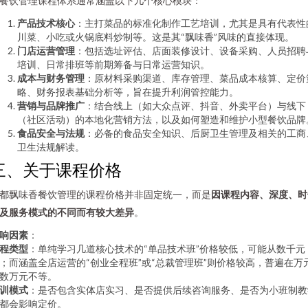
餐饮管理课程体系通常涵盖以下几个核心模块：
产品技术核心
：主打菜品的标准化制作工艺培训，尤其是具有代表性
川菜、小吃或火锅底料炒制等。这是其“飘味香”风味的直接体现。
门店运营管理
：包括选址评估、店面装修设计、设备采购、人员招聘
培训、日常排班等前期筹备与日常运营知识。
成本与财务管理
：原材料采购渠道、库存管理、菜品成本核算、定价
略、财务报表基础分析等，旨在提升利润管控能力。
营销与品牌推广
：结合线上（如大众点评、抖音、外卖平台）与线下
（社区活动）的本地化营销方法，以及如何塑造和维护小型餐饮品牌
食品安全与法规
：必备的食品安全知识、后厨卫生管理及相关的工商
卫生法规解读。
三、关于课程价格
都飘味香餐饮管理的课程价格并非固定统一，而是
因课程内容、深度、时
及服务模式的不同而有较大差异
。
响因素
：
程类型
：单纯学习几道核心技术的“单品技术班”价格较低，可能从数千元
；而涵盖全店运营的“创业全程班”或“总裁管理班”则价格较高，普遍在万
数万元不等。
训模式
：是否包含实体店实习、是否提供后续咨询服务、是否为小班制教
都会影响定价。