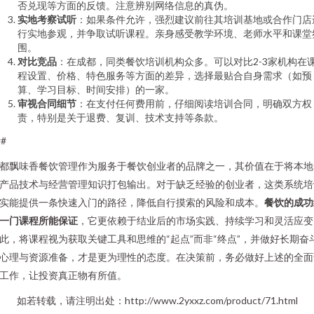
否兑现等方面的反馈。注意辨别网络信息的真伪。
实地考察试听
：如果条件允许，强烈建议前往其培训基地或合作门店
行实地参观，并争取试听课程。亲身感受教学环境、老师水平和课堂
围。
对比竞品
：在成都，同类餐饮培训机构众多。可以对比2-3家机构在
程设置、价格、特色服务等方面的差异，选择最贴合自身需求（如预
算、学习目标、时间安排）的一家。
审视合同细节
：在支付任何费用前，仔细阅读培训合同，明确双方权
责，特别是关于退费、复训、技术支持等条款。
##
都飘味香餐饮管理作为服务于餐饮创业者的品牌之一，其价值在于将本地
产品技术与经营管理知识打包输出。对于缺乏经验的创业者，这类系统培
实能提供一条快速入门的路径，降低自行摸索的风险和成本。
餐饮的成功
一门课程所能保证
，它更依赖于结业后的市场实践、持续学习和灵活应变
此，将课程视为获取关键工具和思维的“起点”而非“终点”，并做好长期奋
心理与资源准备，才是更为理性的态度。在决策前，务必做好上述的全面
工作，让投资真正物有所值。
如若转载，请注明出处：http://www.2yxxz.com/product/71.html