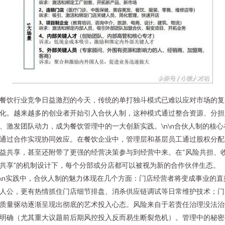
餐饮行业竞争日益激烈的今天，传统的单打独斗模式已难以应对市场的复
化。越来越多的创业者开始引入合伙人制，这种模式通过整合资源、分担
、激发团队动力，成为餐饮管理中的一大创新实践。\n\n合伙人制的核心
通过合作实现协同效应。在餐饮企业中，管理层和基层员工通过股权分配
益共享，甚至还附带了更强的经营决策参与到经营中来。在“风险共担、
共享”的机制设计下，每个分部或分店都可以被视为新的合作伙伴生态。
n\n实践中，合伙人制的魅力体现在几个方面：门店经营者将变成事业的直
人公，更有热情抓住门店细节排盘、消杀供应链调试等日常维护技术；门
质量驱动逐渐呈现出彻底的艺术投入心态。风险来自于若责任治理没法治
明确（尤其重大议题前后期风控投入反而易生断裂危机）。管理中的秘密